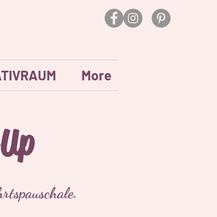
ATIVRAUM
More
-Up
hrtspauschale.