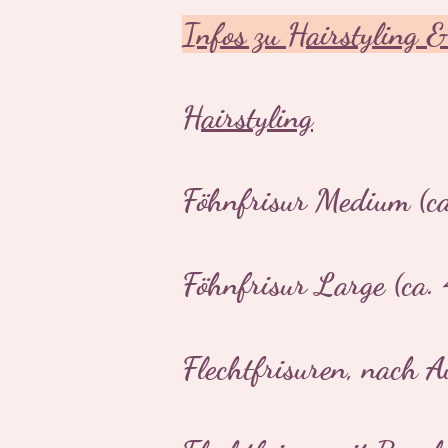
Infos zu Hairstyling
Hairstyling
Föhnfrisur Medium (ca
Föhnfrisur Large (ca.
Flechtfrisuren, nach