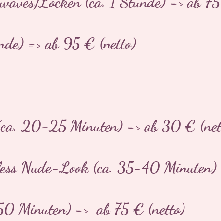
hwaves/Locken (ca. 1 Stunde) => ab 75
nde) => ab 95 € (netto)
ca. 20-25 Minuten) => ab 30 € (net
ss Nude-Look (ca. 35-40 Minuten) =
0 Minuten) => ab 75 € (netto)