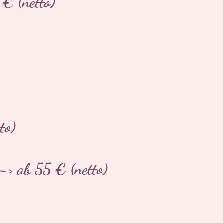
 € (netto)
to)
> ab 55 € (netto)