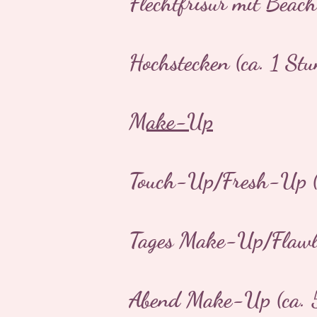
Flechtfrisur mit Beac
Hochstecken (ca. 1 Stu
Make-Up
Touch-Up/Fresh-Up (
Tages Make-Up/Flawle
Abend Make-Up (ca. 5